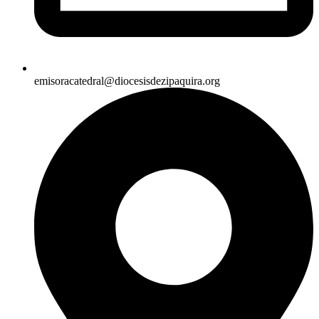
emisoracatedral@diocesisdezipaquira.org