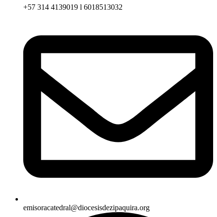
+57 314 4139019 l 6018513032
emisoracatedral@diocesisdezipaquira.org