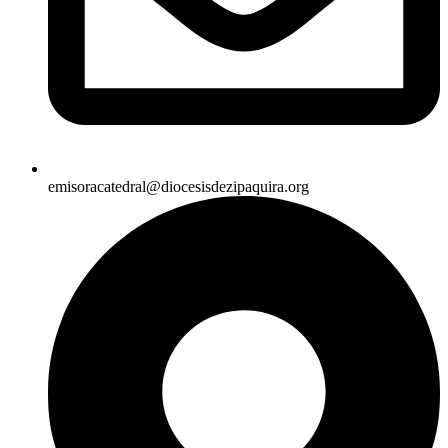
emisoracatedral@diocesisdezipaquira.org