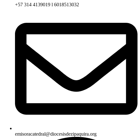
+57 314 4139019 l 6018513032
emisoracatedral@diocesisdezipaquira.org