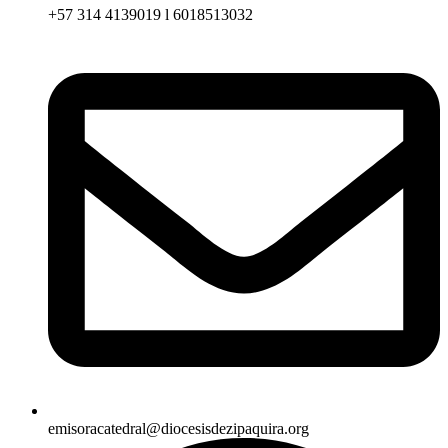
+57 314 4139019 l 6018513032
emisoracatedral@diocesisdezipaquira.org