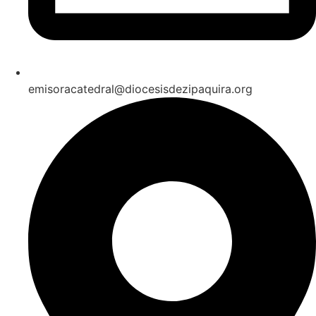
emisoracatedral@diocesisdezipaquira.org