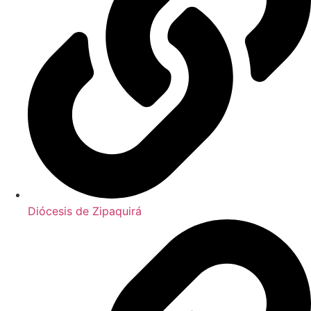
Diócesis de Zipaquirá