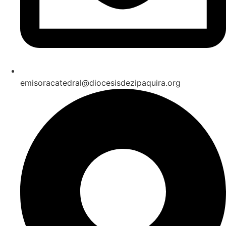
emisoracatedral@diocesisdezipaquira.org