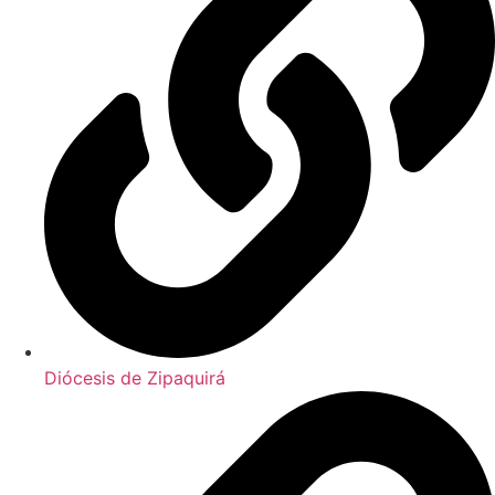
Diócesis de Zipaquirá