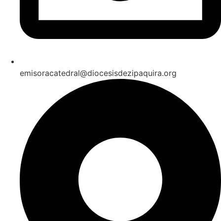
emisoracatedral@diocesisdezipaquira.org