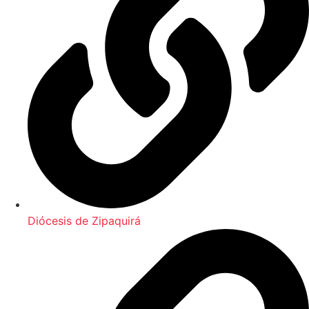
Diócesis de Zipaquirá