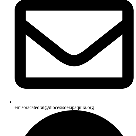
emisoracatedral@diocesisdezipaquira.org