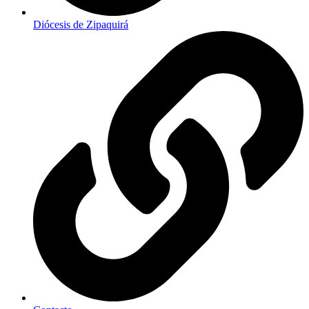
Diócesis de Zipaquirá