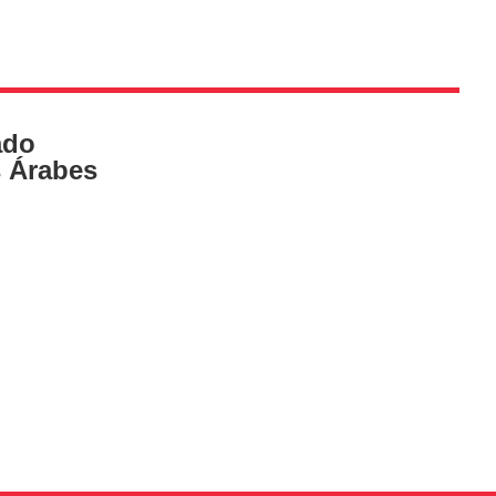
ado
s Árabes