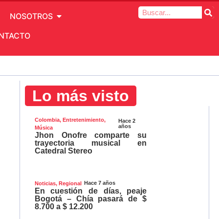
NOSOTROS
NTACTO
Lo más visto
Colombia
,
Entretenimiento
,
Hace 2
años
Música
Jhon Onofre comparte su
trayectoria musical en
Catedral Stereo
Hace 7 años
Noticias
,
Regional
En cuestión de días, peaje
Bogotá – Chía pasará de $
8.700 a $ 12.200