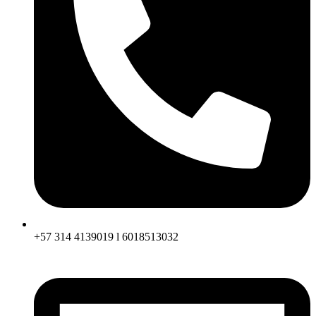
+57 314 4139019 l 6018513032