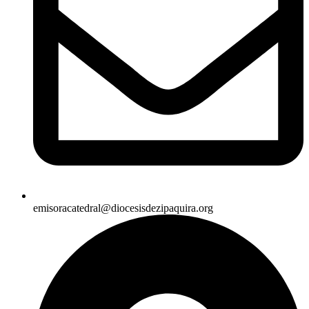
emisoracatedral@diocesisdezipaquira.org