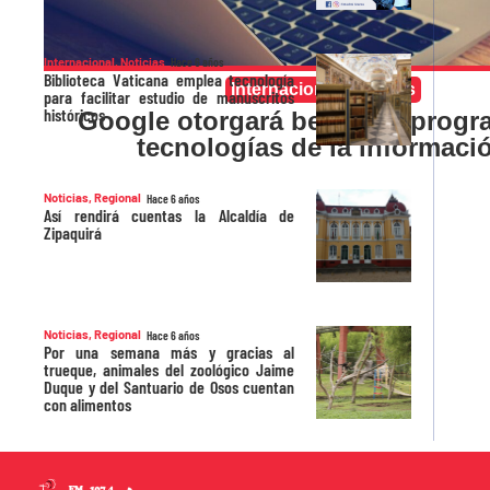
Internacional
,
Noticias
Hace 6 años
Biblioteca Vaticana emplea tecnología
Internacional
,
Noticias
para facilitar estudio de manuscritos
históricos
Google otorgará becas en progr
tecnologías de la informaci
Noticias
,
Regional
Hace 6 años
Así rendirá cuentas la Alcaldía de
Zipaquirá
Noticias
,
Regional
Hace 6 años
Por una semana más y gracias al
trueque, animales del zoológico Jaime
Duque y del Santuario de Osos cuentan
con alimentos