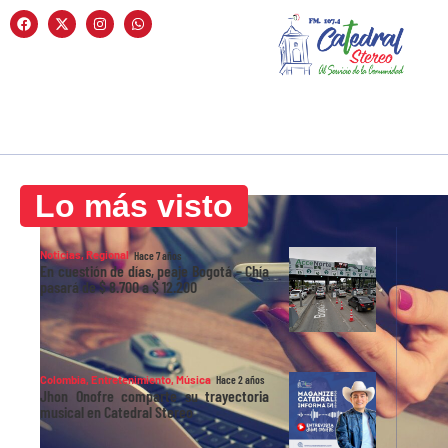
Lo más visto
Noticias
,
Regional
Hace 7 años
En cuestión de días, peaje Bogotá – Chía
pasará de $ 8.700 a $ 12.200
Colombia
,
Entretenimiento
,
Música
Hace 2 años
Jhon Onofre comparte su trayectoria
musical en Catedral Stereo