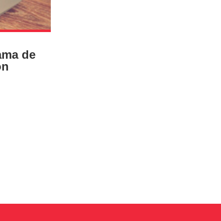
ama de
ón