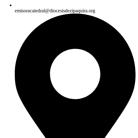
emisoracatedral@diocesisdezipaquira.org