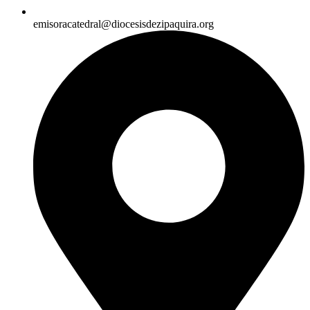
emisoracatedral@diocesisdezipaquira.org