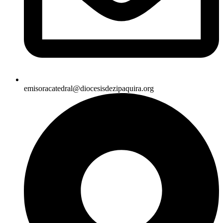
emisoracatedral@diocesisdezipaquira.org