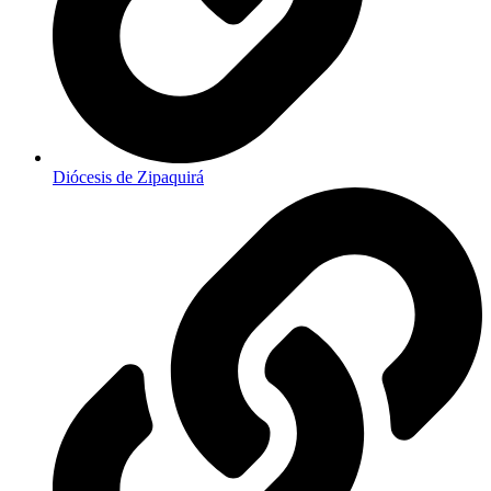
Diócesis de Zipaquirá