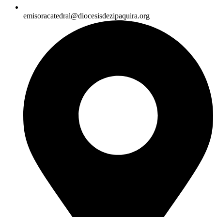
emisoracatedral@diocesisdezipaquira.org