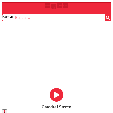
Ir
Facebook
X-
Instagram
Whatsapp
al
twitter
contenido
Buscar
Catedral Stereo