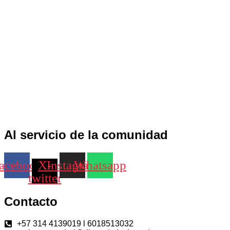
Al servicio de la comunidad
acebook
X-
Instagram
Whatsapp
twitter
Contacto
+57 314 4139019 l 6018513032