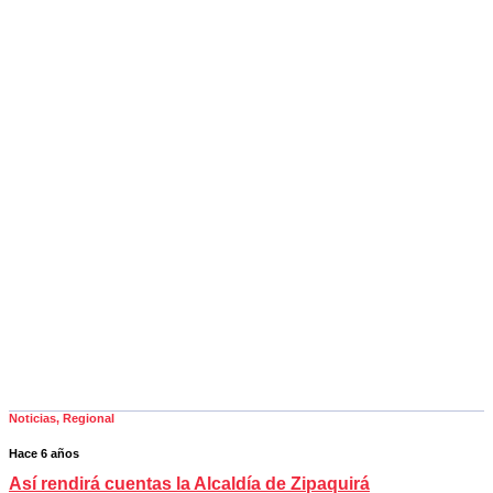
Noticias
,
Regional
Hace 6 años
Así rendirá cuentas la Alcaldía de Zipaquirá