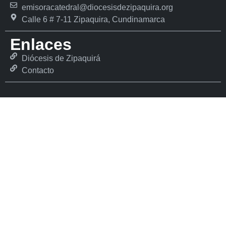
emisoracatedral@diocesisdezipaquira.org
Calle 6 # 7-11 Zipaquira, Cundinamarca
Enlaces
Diócesis de Zipaquirá
Contacto