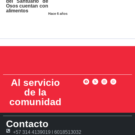
del Santuario de
Osos cuentan con
alimentos
Hace 6 años
Al servicio
de la
comunidad
Contacto
+57 314 4139019 l 6018513032