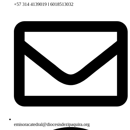
+57 314 4139019 l 6018513032
emisoracatedral@diocesisdezipaquira.org