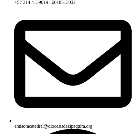
+57 314 4139019 l 6018513032
emisoracatedral@diocesisdezipaquira.org