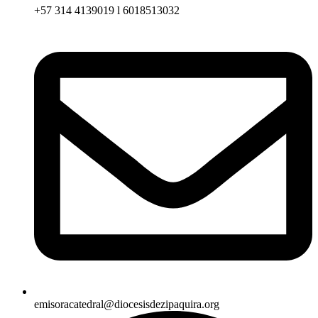
+57 314 4139019 l 6018513032
emisoracatedral@diocesisdezipaquira.org