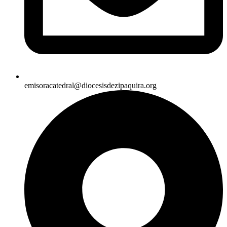
emisoracatedral@diocesisdezipaquira.org