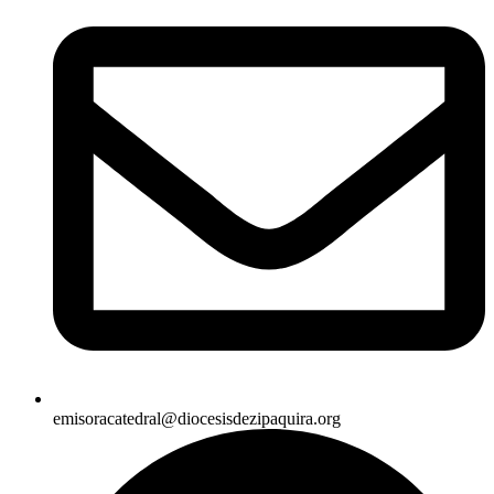
emisoracatedral@diocesisdezipaquira.org