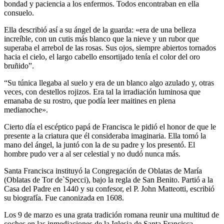
bondad y paciencia a los enfermos. Todos encontraban en ella
consuelo.
Ella describió así a su ángel de la guarda: «era de una belleza
increíble, con un cutis más blanco que la nieve y un rubor que
superaba el arrebol de las rosas. Sus ojos, siempre abiertos tornados
hacia el cielo, el largo cabello ensortijado tenía el color del oro
bruñido”.
“Su túnica llegaba al suelo y era de un blanco algo azulado y, otras
veces, con destellos rojizos. Era tal la irradiación luminosa que
emanaba de su rostro, que podía leer maitines en plena
medianoche».
Cierto día el escéptico papá de Francisca le pidió el honor de que le
presente a la criatura que él consideraba imaginaria. Ella tomó la
mano del ángel, la juntó con la de su padre y los presentó. El
hombre pudo ver a al ser celestial y no dudó nunca más.
Santa Francisca instituyó la Congregación de Oblatas de María
(Oblatas de Tor de`Specci), bajo la regla de San Benito. Partió a la
Casa del Padre en 1440 y su confesor, el P. John Matteotti, escribió
su biografía. Fue canonizada en 1608.
Los 9 de marzo es una grata tradición romana reunir una multitud de
coches en las inmediaciones de la Iglesia de Santa Francisca