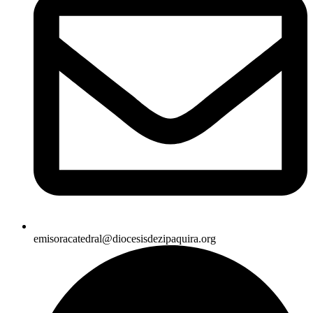
emisoracatedral@diocesisdezipaquira.org