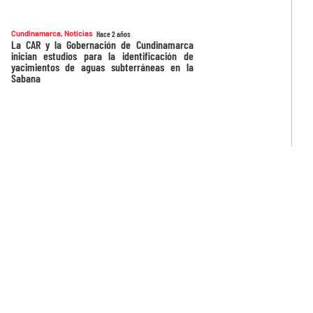
Cundinamarca
,
Noticias
Hace 2 años
La CAR y la Gobernación de Cundinamarca
inician estudios para la identificación de
yacimientos de aguas subterráneas en la
Sabana