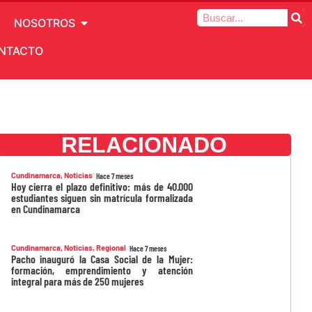
NOSOTROS
NTACTO
RELACIONADO
Cundinamarca
,
Noticias
Hace 7 meses
Hoy cierra el plazo definitivo: más de 40.000
estudiantes siguen sin matrícula formalizada
en Cundinamarca
Cundinamarca
,
Noticias
,
Regional
Hace 7 meses
Pacho inauguró la Casa Social de la Mujer:
formación, emprendimiento y atención
integral para más de 250 mujeres