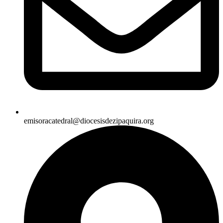
emisoracatedral@diocesisdezipaquira.org