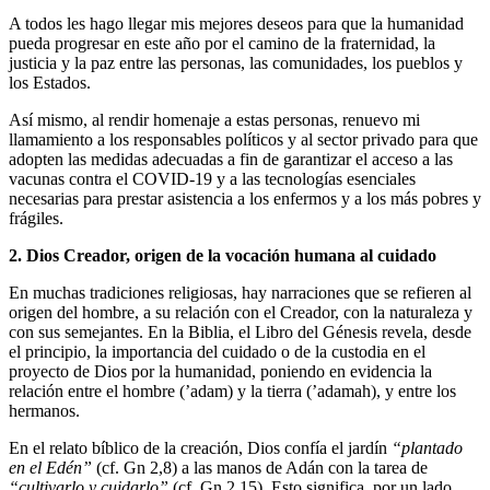
A todos les hago llegar mis mejores deseos para que la humanidad
pueda progresar en este año por el camino de la fraternidad, la
justicia y la paz entre las personas, las comunidades, los pueblos y
los Estados.
Así mismo, al rendir homenaje a estas personas, renuevo mi
llamamiento a los responsables políticos y al sector privado para que
adopten las medidas adecuadas a fin de garantizar el acceso a las
vacunas contra el COVID-19 y a las tecnologías esenciales
necesarias para prestar asistencia a los enfermos y a los más pobres y
frágiles.
2. Dios Creador, origen de la vocación humana al cuidado
En muchas tradiciones religiosas, hay narraciones que se refieren al
origen del hombre, a su relación con el Creador, con la naturaleza y
con sus semejantes. En la Biblia, el Libro del Génesis revela, desde
el principio, la importancia del cuidado o de la custodia en el
proyecto de Dios por la humanidad, poniendo en evidencia la
relación entre el hombre (’adam) y la tierra (’adamah), y entre los
hermanos.
En el relato bíblico de la creación, Dios confía el jardín
“plantado
en el Edén”
(cf. Gn 2,8) a las manos de Adán con la tarea de
“cultivarlo y cuidarlo”
(cf. Gn 2,15). Esto significa, por un lado,