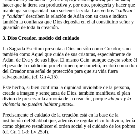
hacer que la tierra sea productiva y, por otro, protegerla y hacer que
mantenga su capacidad para sostener la vida. Los verbos
“cultivar”
y
“cuidar”
describen la relación de Adán con su casa e indican
también la confianza que Dios deposita en él al constituirlo señor y
guardián de toda la creación.
3. Dios Creador, modelo del cuidado
La Sagrada Escritura presenta a Dios no sólo como Creador, sino
también como Aquel que cuida de sus criaturas, especialmente de
Adán, de Eva y de sus hijos. El mismo Caín, aunque cayera sobre él
el peso de la maldición por el crimen que cometió, recibió como don
del Creador una señal de protección para que su vida fuera
salvaguardada (cf. Gn 4,15).
Este hecho, si bien confirma la dignidad inviolable de la persona,
creada a imagen y semejanza de Dios, también manifiesta el plan
divino de preservar la armonía de la creación, porque
«la paz y la
violencia no pueden habitar juntas».
Precisamente el cuidado de la creación está en la base de la
institución del Shabbat que, además de regular el culto divino, tenía
como objetivo restablecer el orden social y el cuidado de los pobres
(cf. Gn 1,1-3; Lv 25,4).