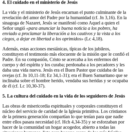
4. El cuidado en el ministerio de Jesús
La vida y el ministerio de Jesús encarnan el punto culminante de la
revelación del amor del Padre por la humanidad (cf. Jn 3,16). En la
sinagoga de Nazaret, Jesús se manifestó como Aquel a quien el
Señor ungió
«para anunciar la buena noticia a los pobres, ha
enviado a proclamar la liberación a los cautivos y la vista a los
ciegos, a dejar en libertad a los oprimidos»
(Lc 4,18).
Además, estas acciones mesiánicas, típicas de los jubileos,
constituyen el testimonio más elocuente de la misión que le confió el
Padre. En su compasión, Cristo se acercaba a los enfermos del
cuerpo y del espíritu y los curaba; perdonaba a los pecadores y les
daba una vida nueva. Jesús era el Buen Pastor que cuidaba de las
ovejas (cf. Jn 10,11-18; Ez 34,1-31); era el Buen Samaritano que se
inclinaba sobre el hombre herido, vendaba sus heridas y se ocupaba
de él (cf. Lc 10,30-37).
5. La cultura del cuidado en la vida de los seguidores de Jesús
Las obras de misericordia espirituales y corporales constituyen el
núcleo del servicio de caridad de la Iglesia primitiva. Los cristianos
de la primera generación compartían lo que tenían para que nadie
entre ellos pasara necesidad (cf. Hch 4,34-35) y se esforzaban por
hacer de la comunidad un hogar acogedor, abierto a todas las