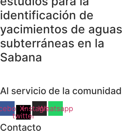
estudios para la
identificación de
yacimientos de aguas
subterráneas en la
Sabana
Al servicio de la comunidad
cebook
X-
Instagram
Whatsapp
twitter
Contacto