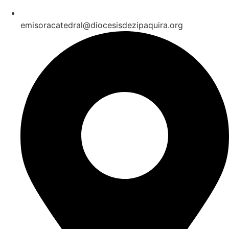
emisoracatedral@diocesisdezipaquira.org