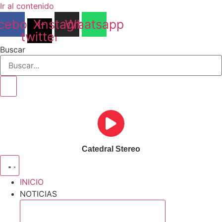
Ir al contenido
cebook
X-
Instagram
Whatsapp
twitter
Buscar
Catedral Stereo
INICIO
NOTICIAS