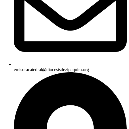
emisoracatedral@diocesisdezipaquira.org