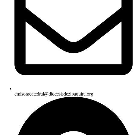
emisoracatedral@diocesisdezipaquira.org