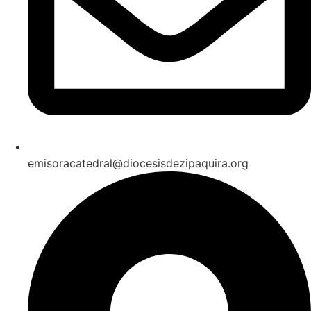
emisoracatedral@diocesisdezipaquira.org