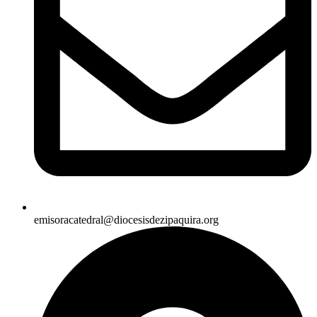
emisoracatedral@diocesisdezipaquira.org