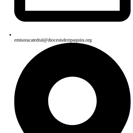
emisoracatedral@diocesisdezipaquira.org