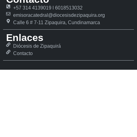
+57 314 4139019 l 6018513032
emisoracatedral@diocesisdezipaquira.org
Calle 6 # 7-11 Zipaquira, Cundinamarca
Enlaces
Diócesis de Zipaquirá
Contacto