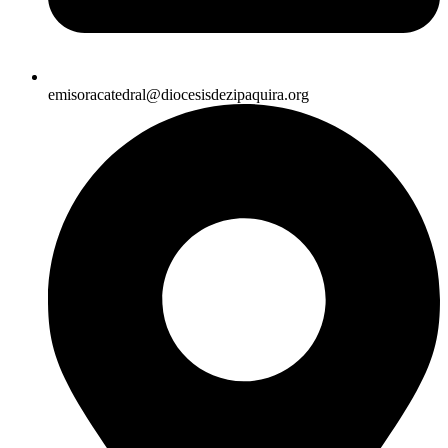
emisoracatedral@diocesisdezipaquira.org