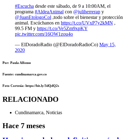
#Escucha
desde este sábado, de 9 a 10:00AM, el
programa
#AldeaAnimal
con ⁦
@juliherrerap
⁩ y
@JuanEtologoCol
⁩ ,todo sobre el bienestar y protección
animal. Escúchanos en
https://t.co/UVxP7y2kMN
,
99.5 FM y
https://t.co/Ve5Zm9xpKY
pic.twitter.com/16OW1zou4o
— ElDoradoRadio (@ElDoradoRadioCo)
May 15,
2020
Por: Paula Alfonso
Fuente: cundinamarca.gov.co
Foto Cortesía
: https://bit.ly/3dQdQ2s
RELACIONADO
Cundinamarca
,
Noticias
Hace 7 meses