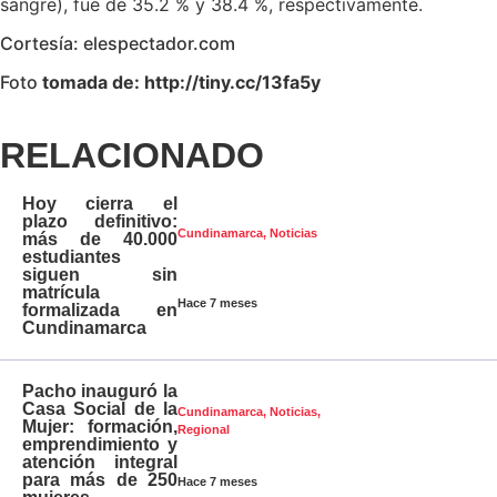
sangre), fue de 35.2 % y 38.4 %, respectivamente.
Cortesía: elespectador.com
Foto
tomada de: http://tiny.cc/13fa5y
RELACIONADO
Hoy cierra el
plazo definitivo:
Cundinamarca
,
Noticias
más de 40.000
estudiantes
siguen sin
matrícula
Hace 7 meses
formalizada en
Cundinamarca
Pacho inauguró la
Casa Social de la
Cundinamarca
,
Noticias
,
Mujer: formación,
Regional
emprendimiento y
atención integral
para más de 250
Hace 7 meses