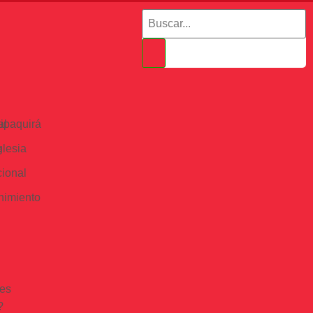
al
ipaquirá
e
glesia
cional
nimiento
es
?