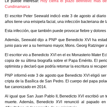
Le puede interesar:
Hoy cierra el plazo definitivo: más d
Cundinamarca
El escritor Peter Seewald indicó este 3 de agosto al dia
años tiene una erisipela facial, una infección bacteriana de l
Esta infección, que también puede provocar fiebre y dolores 
Además, Seewald dijo a PNP que Benedicto XVI ha esta
junio para ver a su hermano mayor, Mons. Georg Ratzinger ant
El escritor vio a Benedicto XVI en el ex Monasterio Mater Ec
copia de su última biografía sobre el Papa Emérito. El peri
optimista y declaró que podría retomar la escritura si recupe
PNP informó este 3 de agosto que Benedicto XVI eligió ser 
cripta de la Basílica de San Pedro. El cuerpo del papa polac
fue canonizado en 2014.
Al igual que San Juan Pablo II, Benedicto XVI escribió un 
muerte. Además, Benedicto XVI renunció al papado en 