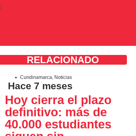
o
RELACIONADO
Cundinamarca
,
Noticias
Hace 7 meses
Hoy cierra el plazo
definitivo: más de
40.000 estudiantes