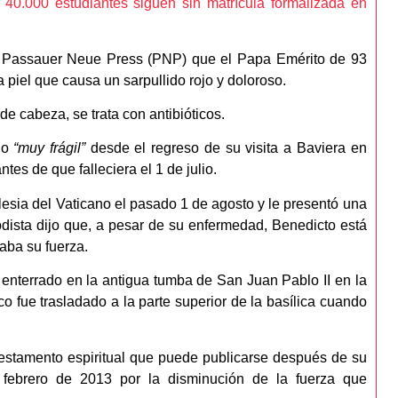
e 40.000 estudiantes siguen sin matrícula formalizada en
rio Passauer Neue Press (PNP) que el Papa Emérito de 93
a piel que causa un sarpullido rojo y doloroso.
de cabeza, se trata con antibióticos.
do
“muy frágil”
desde el regreso de su visita a Baviera en
es de que falleciera el 1 de julio.
lesia del Vaticano el pasado 1 de agosto y le presentó una
odista dijo que, a pesar de su enfermedad, Benedicto está
raba su fuerza.
enterrado en la antigua tumba de San Juan Pablo II en la
o fue trasladado a la parte superior de la basílica cuando
testamento espiritual que puede publicarse después de su
febrero de 2013 por la disminución de la fuerza que