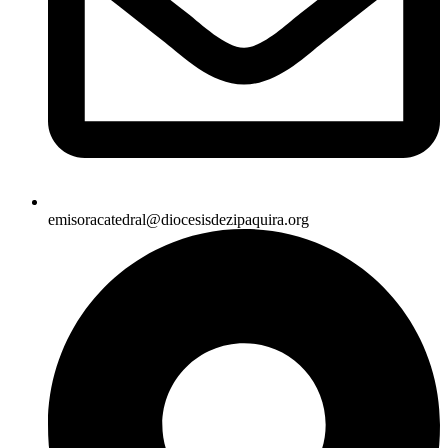
emisoracatedral@diocesisdezipaquira.org