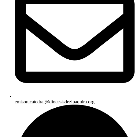
emisoracatedral@diocesisdezipaquira.org