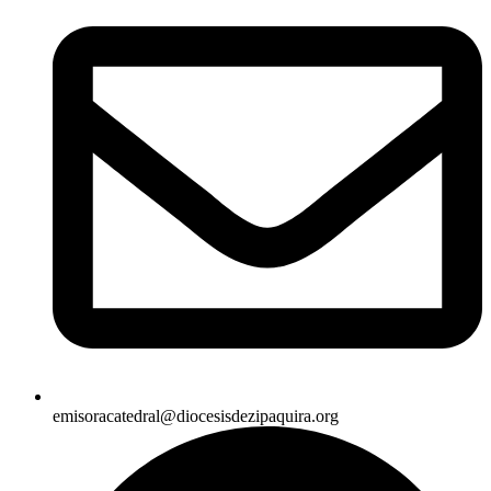
emisoracatedral@diocesisdezipaquira.org