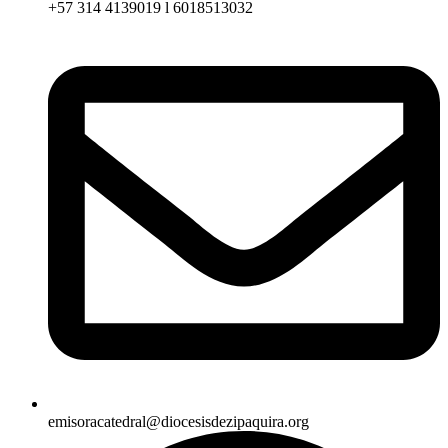
+57 314 4139019 l 6018513032
emisoracatedral@diocesisdezipaquira.org