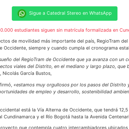
Sigue a Catedral Stereo en WhatsApp
 40.000 estudiantes siguen sin matrícula formalizada en Cu
ectos de movilidad más importante del país, RegioTram del 
am de Occidente, siempre y cuando cumpla el cronograma est
l sueño del RegioTram de Occidente que ya avanza con un 
ectos viales del Distrito, en el mediano y largo plazo, qu
 Nicolás García Bustos,
firmó,
«estamos muy orgullosos por los pasos del Distrito 
ortunidades de empleo y desarrollo, sostenibilidad ambient
cidental está la Vía Alterna de Occidente, que tendrá 12,5 
al Cundinamarca y el Río Bogotá hasta la Avenida Centenari
3, proyecto que contempla cuatro intercambiadores ubicados