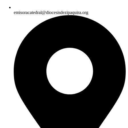
emisoracatedral@diocesisdezipaquira.org