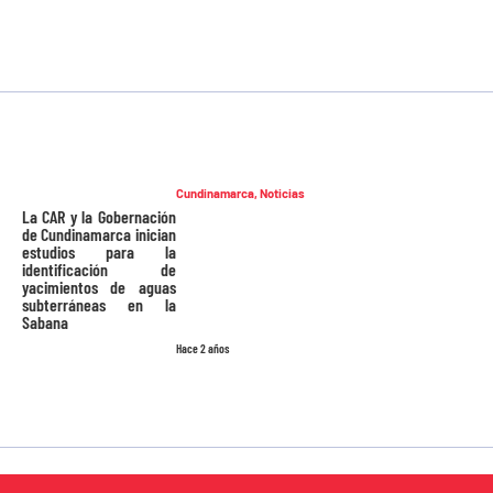
Cundinamarca
,
Noticias
La CAR y la Gobernación
de Cundinamarca inician
estudios para la
identificación de
yacimientos de aguas
subterráneas en la
Sabana
Hace 2 años