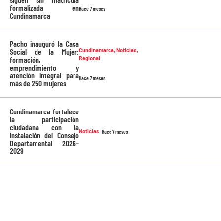
formalizada en
Hace 7 meses
Cundinamarca
Pacho inauguró la Casa
Social de la Mujer:
Cundinamarca
,
Noticias
,
formación,
Regional
emprendimiento y
atención integral para
Hace 7 meses
más de 250 mujeres
Cundinamarca fortalece
la participación
ciudadana con la
Noticias
Hace 7 meses
instalación del Consejo
Departamental 2026–
2029