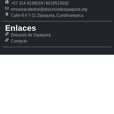
+57 314 4139019 l 6018513032
emisoracatedral@diocesisdezipaquira.org
Calle 6 # 7-11 Zipaquira, Cundinamarca
Enlaces
Diócesis de Zipaquirá
Contacto