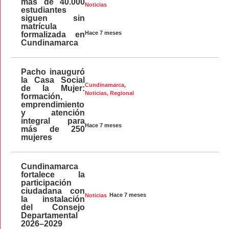
más de 40.000
Noticias
estudiantes
siguen sin
matrícula
Hace 7 meses
formalizada en
Cundinamarca
Pacho inauguró
la Casa Social
Cundinamarca
,
de la Mujer:
Noticias
,
Regional
formación,
emprendimiento
y atención
integral para
Hace 7 meses
más de 250
mujeres
Cundinamarca
fortalece la
participación
ciudadana con
Hace 7 meses
Noticias
la instalación
del Consejo
Departamental
2026–2029