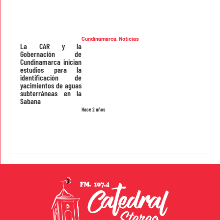
Cundinamarca
,
Noticias
La CAR y la
Gobernación de
Cundinamarca inician
estudios para la
identificación de
yacimientos de aguas
subterráneas en la
Sabana
Hace 2 años