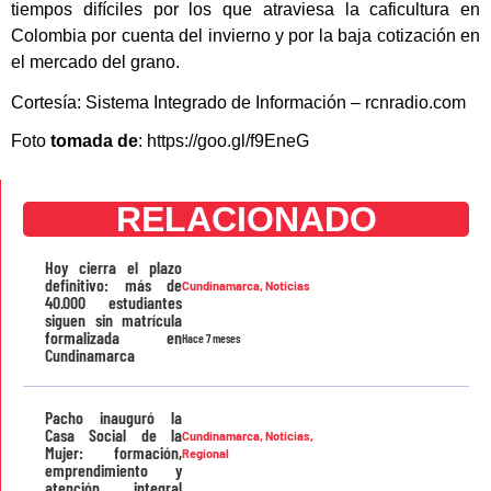
tiempos difíciles por los que atraviesa la caficultura en
Colombia por cuenta del invierno y por la baja cotización en
el mercado del grano.
Cortesía: Sistema Integrado de Información – rcnradio.com
Foto
tomada de
: https://goo.gl/f9EneG
RELACIONADO
Hoy cierra el plazo
definitivo: más de
Cundinamarca
,
Noticias
40.000 estudiantes
siguen sin matrícula
formalizada en
Hace 7 meses
Cundinamarca
Pacho inauguró la
Casa Social de la
Cundinamarca
,
Noticias
,
Mujer: formación,
Regional
emprendimiento y
atención integral