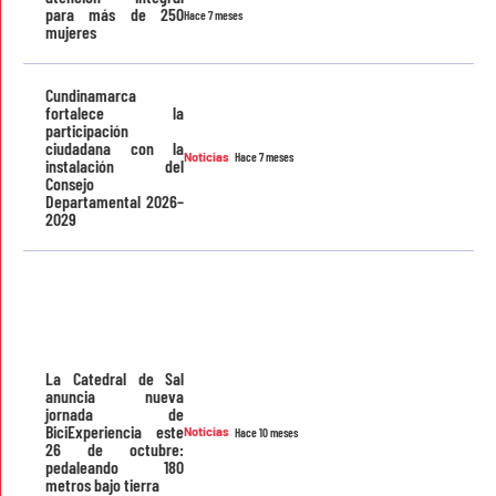
para más de 250
Hace 7 meses
mujeres
Cundinamarca
fortalece la
participación
ciudadana con la
Noticias
Hace 7 meses
instalación del
Consejo
Departamental 2026–
2029
La Catedral de Sal
anuncia nueva
jornada de
BiciExperiencia este
Noticias
Hace 10 meses
26 de octubre:
pedaleando 180
metros bajo tierra