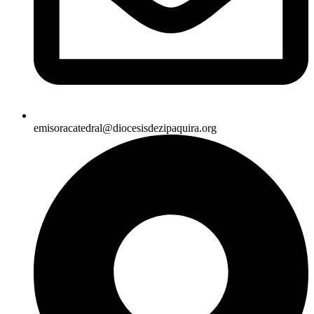
emisoracatedral@diocesisdezipaquira.org