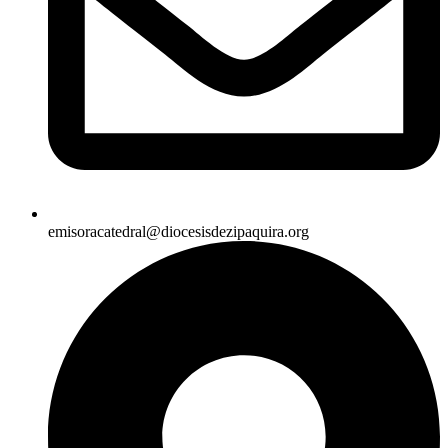
emisoracatedral@diocesisdezipaquira.org