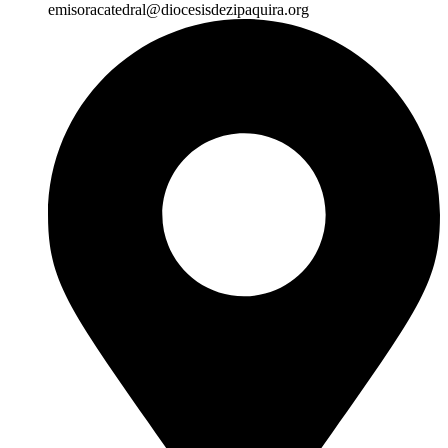
emisoracatedral@diocesisdezipaquira.org