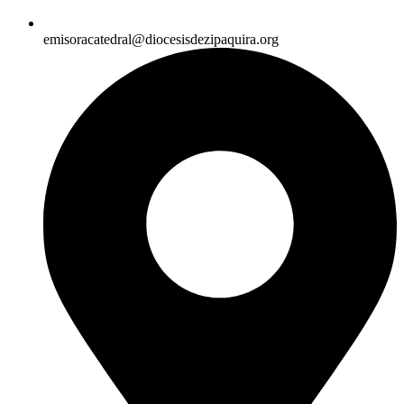
emisoracatedral@diocesisdezipaquira.org