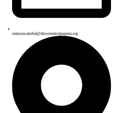
emisoracatedral@diocesisdezipaquira.org